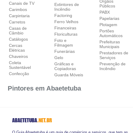
Órgãos
Canais de TV
Extintores de
Públicos
Incêndio
Carimbos
PABX
Factoring
Carpintaria
Papelarias
Ferro Velhos
Carretos
Plotagem
Financeiras
Casas de
Portões
Câmbio
Floriculturas
Automáticos
Catálogos
Foto e
Prefeituras
Filmagem
Cercas
Municipais
Elétricas
Funerárias
Prestadores de
Chaveiros
Gelo
Serviços
Coleta
Gráficas e
Prevenção de
Sustentável
Copiadoras
Incêndio
Confecção
Guarda Móveis
Pintores em Abaetetuba
ABAETETUBA
.NET.BR
O Guia Abaetetuba é um guia de comércios e serviços, que tem as