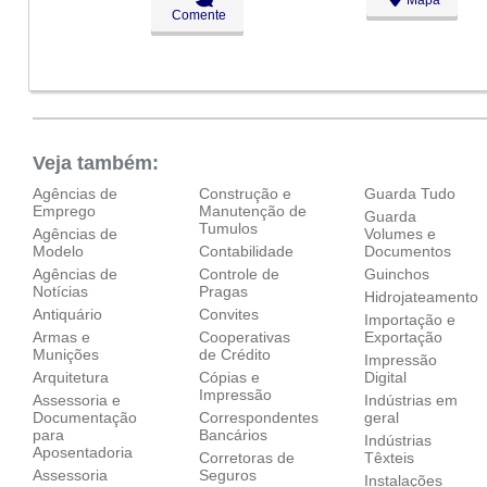
Ter:
09:00 - 18:00
Comente
Qua:
09:00 - 18:00
Qui:
09:00 - 18:00
Sex:
09:00 - 18:00
Sáb:
Fechado
Dom:
Fechado
Veja também:
Agências de
Construção e
Guarda Tudo
Emprego
Manutenção de
Guarda
Tumulos
Agências de
Volumes e
Modelo
Contabilidade
Documentos
Agências de
Controle de
Guinchos
Notícias
Pragas
Hidrojateamento
Antiquário
Convites
Importação e
Armas e
Cooperativas
Exportação
Munições
de Crédito
Impressão
Arquitetura
Cópias e
Digital
Impressão
Assessoria e
Indústrias em
Documentação
Correspondentes
geral
para
Bancários
Indústrias
Aposentadoria
Corretoras de
Têxteis
Assessoria
Seguros
Instalações