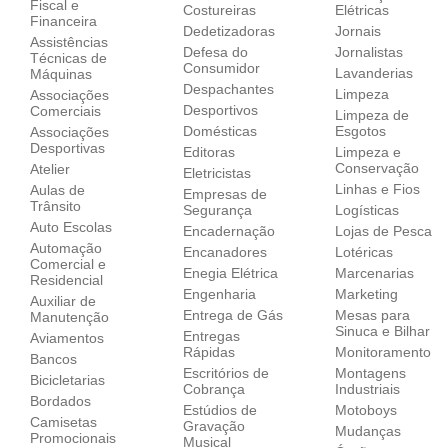
Fiscal e
Costureiras
Elétricas
Financeira
Dedetizadoras
Jornais
Assistências
Defesa do
Jornalistas
Técnicas de
Consumidor
Lavanderias
Máquinas
Despachantes
Limpeza
Associações
Desportivos
Comerciais
Limpeza de
Domésticas
Esgotos
Associações
Desportivas
Editoras
Limpeza e
Conservação
Atelier
Eletricistas
Linhas e Fios
Aulas de
Empresas de
Trânsito
Segurança
Logísticas
Auto Escolas
Encadernação
Lojas de Pesca
Automação
Encanadores
Lotéricas
Comercial e
Enegia Elétrica
Marcenarias
Residencial
Engenharia
Marketing
Auxiliar de
Entrega de Gás
Mesas para
Manutenção
Sinuca e Bilhar
Entregas
Aviamentos
Rápidas
Monitoramento
Bancos
Escritórios de
Montagens
Bicicletarias
Cobrança
Industriais
Bordados
Estúdios de
Motoboys
Camisetas
Gravação
Mudanças
Promocionais
Musical