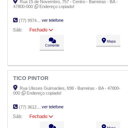
Rua 15 de Novembro, 757 - Centro - Barreiras - BA -
47800-000
Endereço copiado!
ver telefone
(77) 9974-0222
Sáb:
Fechado
Seg:
09:00 - 18:00
Mapa
Ter:
09:00 - 18:00
Comente
Qua:
09:00 - 18:00
Qui:
09:00 - 18:00
Sex:
09:00 - 18:00
Sáb:
Fechado
Dom:
Fechado
TICO PINTOR
Rua Ulisses Guimarães, 698 - Barreiras - BA - 47800-
000
Endereço copiado!
ver telefone
(77) 3612-6422
Sáb:
Fechado
Seg:
09:00 - 18:00
Mapa