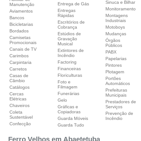
Sinuca e Bilhar
Entrega de Gás
Manutenção
Monitoramento
Entregas
Aviamentos
Rápidas
Montagens
Bancos
Industriais
Escritórios de
Bicicletarias
Cobrança
Motoboys
Bordados
Estúdios de
Mudanças
Camisetas
Gravação
Órgãos
Promocionais
Musical
Públicos
Canais de TV
Extintores de
PABX
Incêndio
Carimbos
Papelarias
Factoring
Carpintaria
Pintores
Financeiras
Carretos
Plotagem
Floriculturas
Casas de
Portões
Câmbio
Foto e
Automáticos
Filmagem
Catálogos
Prefeituras
Funerárias
Cercas
Municipais
Elétricas
Gelo
Prestadores de
Chaveiros
Gráficas e
Serviços
Copiadoras
Coleta
Prevenção de
Sustentável
Guarda Móveis
Incêndio
Confecção
Guarda Tudo
Ferro Velhos em Abaetetuba