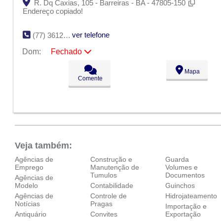
R. Dq Caxias, 105 - Barreiras - BA - 47805-150
Endereço copiado!
ver telefone
(77) 3612-1252
Dom:
Fechado
Seg:
09:00 - 18:00
Mapa
Ter:
09:00 - 18:00
Comente
Qua:
09:00 - 18:00
Qui:
09:00 - 18:00
Sex:
09:00 - 18:00
Sáb:
Fechado
Dom:
Fechado
Veja também:
Agências de
Construção e
Guarda
Emprego
Manutenção de
Volumes e
Tumulos
Documentos
Agências de
Modelo
Contabilidade
Guinchos
Agências de
Controle de
Hidrojateamento
Notícias
Pragas
Importação e
Antiquário
Convites
Exportação