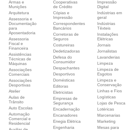
Armas e
Cooperativas
Impressão
Munições
de Crédito
Digital
Arquitetura
Cópias e
Indústrias em
Impressão
geral
Assessoria e
Documentação
Correspondentes
Indústrias
para
Bancários
Têxteis
Aposentadoria
Corretoras de
Instalações
Assessoria
Seguros
Elétricas
Fiscal e
Costureiras
Jornais
Financeira
Dedetizadoras
Jornalistas
Assistências
Defesa do
Lavanderias
Técnicas de
Consumidor
Limpeza
Máquinas
Despachantes
Limpeza de
Associações
Desportivos
Esgotos
Comerciais
Domésticas
Limpeza e
Associações
Conservação
Desportivas
Editoras
Linhas e Fios
Atelier
Eletricistas
Logísticas
Aulas de
Empresas de
Trânsito
Segurança
Lojas de Pesca
Auto Escolas
Encadernação
Lotéricas
Automação
Encanadores
Marcenarias
Comercial e
Enegia Elétrica
Marketing
Residencial
Engenharia
Mesas para
Auxiliar de