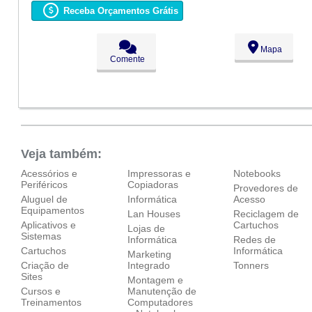
Ter:
09:00 - 18:00
Receba Orçamentos Grátis
Qua:
09:00 - 18:00
Qui:
09:00 - 18:00
Sex:
09:00 - 18:00
Mapa
Sáb:
Fechado
Comente
Dom:
Fechado
Veja também:
Acessórios e
Impressoras e
Notebooks
Periféricos
Copiadoras
Provedores de
Aluguel de
Informática
Acesso
Equipamentos
Lan Houses
Reciclagem de
Aplicativos e
Cartuchos
Lojas de
Sistemas
Informática
Redes de
Cartuchos
Informática
Marketing
Criação de
Integrado
Tonners
Sites
Montagem e
Cursos e
Manutenção de
Treinamentos
Computadores