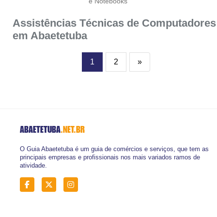
e Notebooks
Assistências Técnicas de Computadores
em Abaetetuba
1
2
»
ABAETETUBA
.NET.BR
O Guia Abaetetuba é um guia de comércios e serviços, que tem as
principais empresas e profissionais nos mais variados ramos de
atividade.