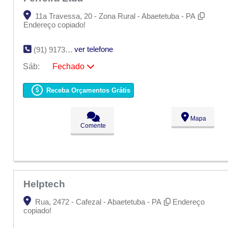
11a Travessa, 20 - Zona Rural - Abaetetuba - PA
Endereço copiado!
ver telefone
(91) 9173-2966
Sáb:
Fechado
Seg:
09:00 - 18:00
Ter:
09:00 - 18:00
Receba Orçamentos Grátis
Qua:
09:00 - 18:00
Qui:
09:00 - 18:00
Sex:
09:00 - 18:00
Mapa
Sáb:
Fechado
Comente
Dom:
Fechado
Helptech
Rua, 2472 - Cafezal - Abaetetuba - PA
Endereço
copiado!