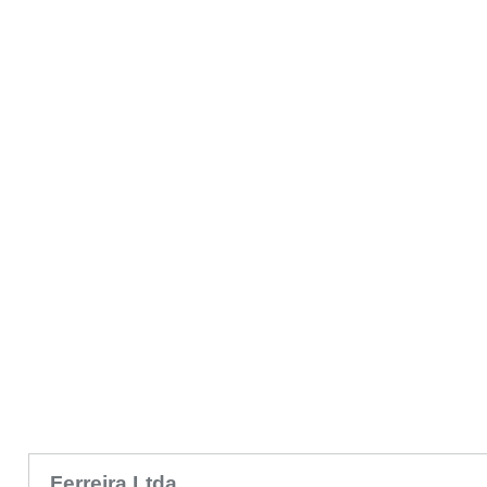
Ferreira Ltda