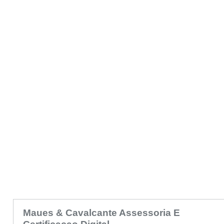
Maues & Cavalcante Assessoria E
Certificacao Digital