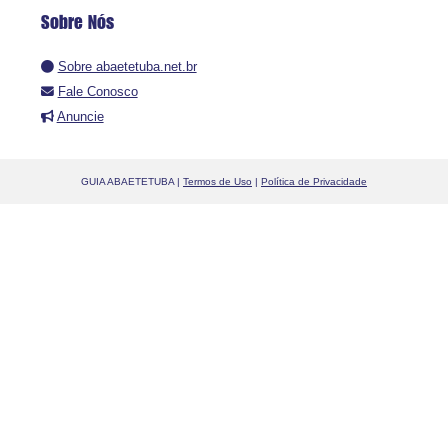
Sobre Nós
Sobre abaetetuba.net.br
Fale Conosco
Anuncie
GUIA ABAETETUBA |
Termos de Uso
|
Política de Privacidade