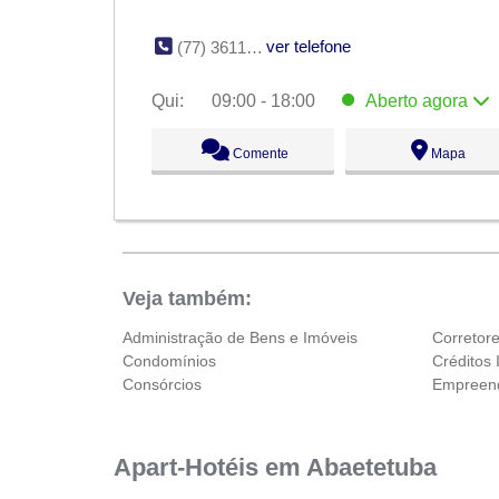
ver telefone
(77) 3611-6414
Qui:
09:00 - 18:00
Aberto
agora
Seg:
09:00 - 18:00
Comente
Mapa
Ter:
09:00 - 18:00
Qua:
09:00 - 18:00
Qui:
09:00 - 18:00
Aberto
agora
Sex:
09:00 - 18:00
Sáb:
Fechado
Dom:
Fechado
Veja também:
Administração de Bens e Imóveis
Corretor
Condomínios
Créditos 
Consórcios
Empreend
Apart-Hotéis em Abaetetuba